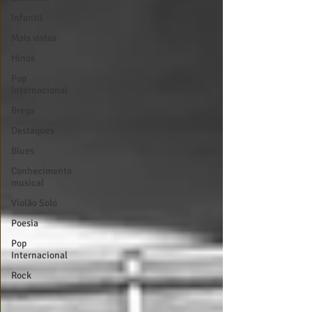
Infantil
Mais vistos
Hinos
Pop
Internacional
Brega
Destaques
Blues
Conhecimento
musical
Violão Solo
Poesia
Pop
Internacional
Rock