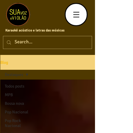
Karaokê acústico e letras das músicas
Blog
Destaques
Todos posts
MPB
Bossa nova
Pop Nacional
Pop Rock
Nacional