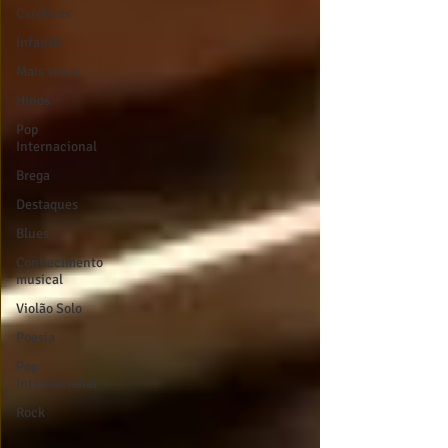
Católicas
Infantil
Mais vistos
Hinos
Pop
Internacional
Brega
Destaques
Blues
Conhecimento
musical
Violão Solo
Poesia
Pop
Internacional
Rock