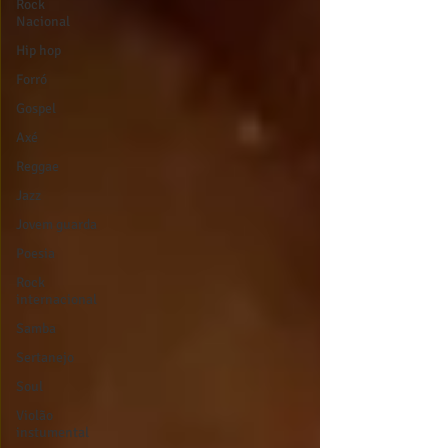
Rock
Nacional
Hip hop
Forró
Gospel
Axé
Reggae
Jazz
Jovem guarda
Poesia
Rock
internacional
Samba
Sertanejo
Soul
Violão
instumental