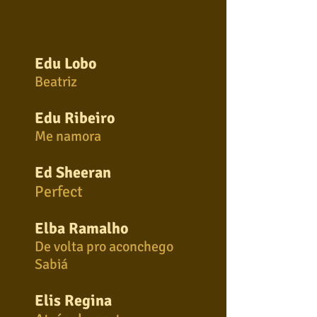
Edu Lobo
Beatriz
Edu Ribeiro
Me namora
Ed Sheeran
Perfect
Elba Ramalho
De volta pro aconchego
Sabiá
Elis Regina