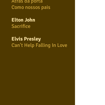
Atrás da porta
Como nossos pais
Elton John
Sacrifice
Elvis Presley
Can't Help Falling In Love