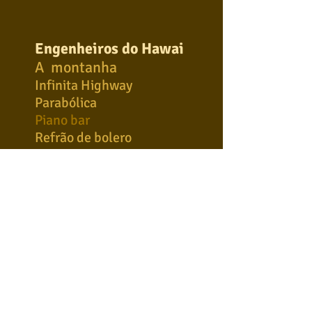
Engenheiros do Hawai
A montanha
Infinita Highway
Parabólica
Piano bar
Refrão de bolero
Somos quem podemos ser
Terra de Gigantes
Eric Clapton
Layla
Lonely stranger
Tears in heaven
Extreme