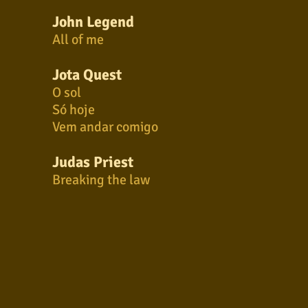
John Legend
All of me
Jota Quest
O sol
Só hoje
Vem andar comigo
Judas Priest
Breaking the law