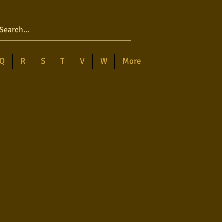
Q
R
S
T
V
W
More