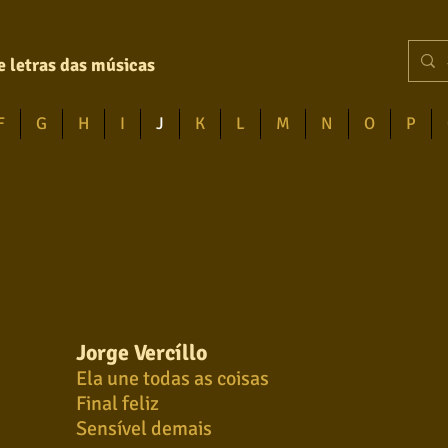
e letras das músicas
F
G
H
I
J
K
L
M
N
O
P
Jorge Vercíllo
Ela une todas as coisas
Final feliz
Sensível demais