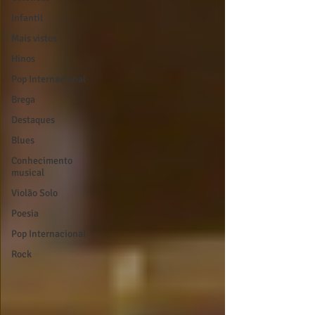
Infantil
Mais vistos
Hinos
Pop Internacional
Brega
Destaques
Blues
Conhecimento
musical
Violão Solo
Poesia
Pop Internacional
Rock