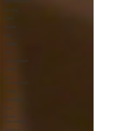
Rock Nacional
Hip hop
Forró
Gospel
Axé
Reggae
Jazz
Jovem guarda
Poesia
Rock
internacional
Samba
Sertanejo
Soul
Violão
instumental
Católicas