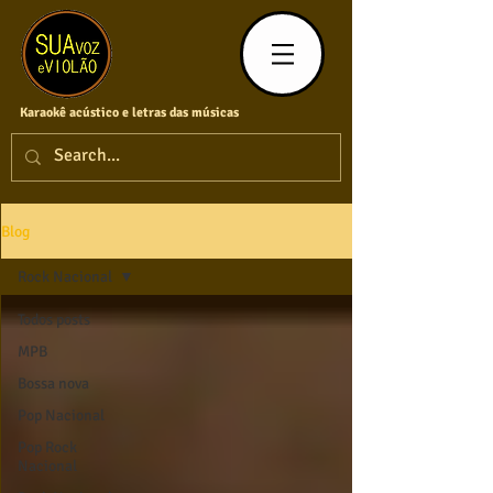
Karaokê acústico e letras das músicas
Blog
Rock Nacional
Todos posts
MPB
Bossa nova
Pop Nacional
Pop Rock
Nacional