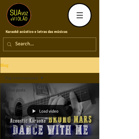
Karaokê acústico e letras das músicas
Blog
Pop Internacional
Todos posts
MPB
Bossa nova
Load video
Pop Nacional
Pop Rock Nacional
Rock Nacional