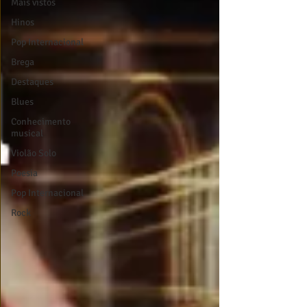
Mais vistos
Hinos
Pop Internacional
Brega
Destaques
Blues
Conhecimento
musical
Violão Solo
Poesia
Pop Internacional
Rock