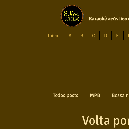
Karaokê acústico 
Início
A
B
C
D
E
Todos posts
MPB
Bossa n
Volta po
Forró
Gospel
Axé