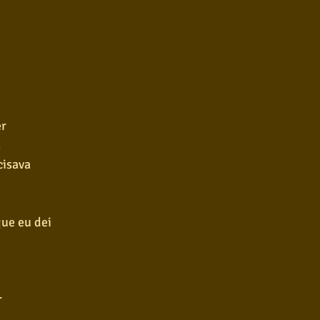
er
m
cisava
que eu dei
r