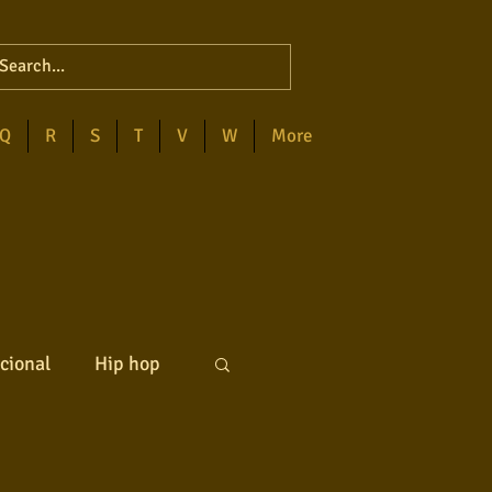
Q
R
S
T
V
W
More
cional
Hip hop
ck internacional