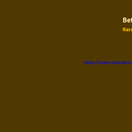
Samba
Sertanejo
So
Be
Kara
Pop Internacional
Brega
Poesia
Pop Internaciona
https://www.youtube.