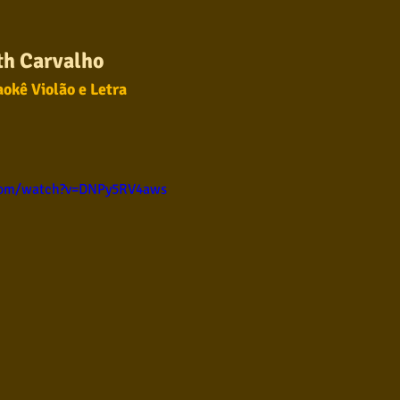
ul
Violão instumental
Católicas
Infantil
th Carvalho
okê Violão e Letra
Destaques
Blues
Conhecimento musical
l
com/watch?v=DNPy5RV4aws