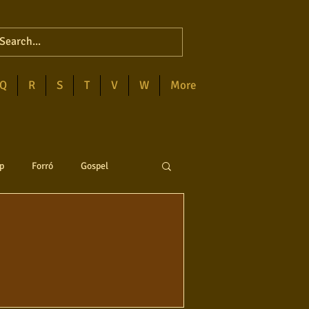
Q
R
S
T
V
W
More
p
Forró
Gospel
anejo
Soul
ega
Destaques
Blues