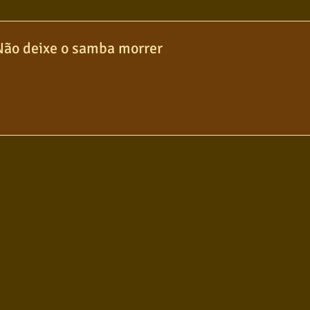
olo
Poesia
Pop Internacional
Não deixe o samba morrer