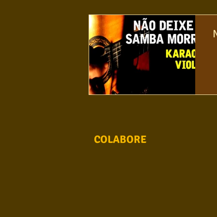
Conhecimento musical
Violão S
COLABORE