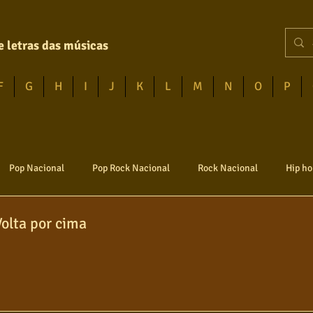
e letras das músicas
F
G
H
I
J
K
L
M
N
O
P
Pop Nacional
Pop Rock Nacional
Rock Nacional
Hip ho
Volta por cima
vem guarda
Poesia
Rock internacional
Samba
Sert
Infantil
Mais vistos
Hinos
Pop Internacional
Br