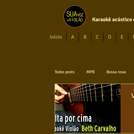
Karaokê acústico 
Início
A
B
C
D
E
Todos posts
MPB
Bossa nova
Axé
Reggae
Jazz
Jo
Violão instumental
Católicas