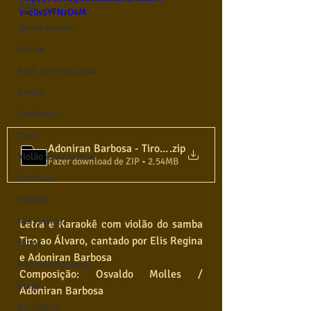
Jazz
v=c0s5YFNrO4M
Jovem guarda
Poesia
Rock internacional
Samba
Sertanejo
Soul
Adoniran Barbosa - Tiro ao Álvaro - Karaokê Violão - El
.zip
Violão instumental
Fazer download de ZIP • 2.54MB
Católicas
Infantil
Mais vistos
Letra e Karaokê com violão do samba 
Tiro ao Álvaro, cantado por Elis Regina 
Hinos
e Adoniran Barbosa
Pop Internacional
Composição: Osvaldo Molles / 
Brega
Adoniran Barbosa  
Destaques