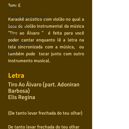
Tom: E
Blues
Conhecimento musical
Karaokê acústico com violão no qual a 
Violão Solo
base de violão instrumental da música 
"Tiro ao Álvaro "  é feita para você 
Poesia
poder cantar enquanto lê a letra na 
Pop Internacional
tela sincronizada com a música,  ou 
Rock
também pode  tocar junto com outro 
instrumento musical. 
Letra
Tiro Ao Álvaro (part. Adoniran 
Barbosa)
Elis Regina
(De tanto levar frechada do teu olhar)
De tanto levar frechada do teu olhar