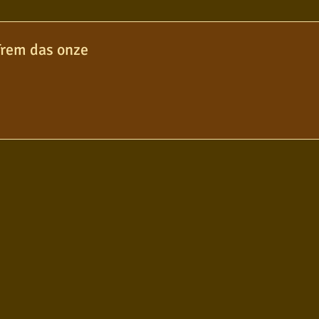
olo
Poesia
Pop Internacional
Trem das onze