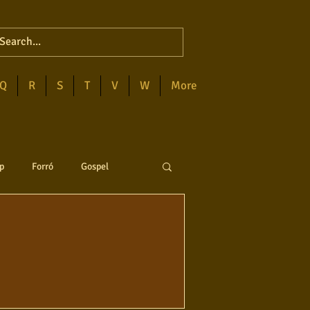
Q
R
S
T
V
W
More
p
Forró
Gospel
anejo
Soul
ega
Destaques
Blues