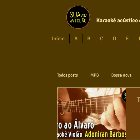
Karaokê acústico 
Início
A
B
C
D
E
Todos posts
MPB
Bossa nova
Axé
Reggae
Jazz
Jo
Violão instumental
Católicas