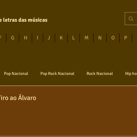
e letras das músicas
F
G
H
I
J
K
L
M
N
O
P
Pop Nacional
Pop Rock Nacional
Rock Nacional
Hip ho
Tiro ao Álvaro
vem guarda
Poesia
Rock internacional
Samba
Sert
Infantil
Mais vistos
Hinos
Pop Internacional
Br