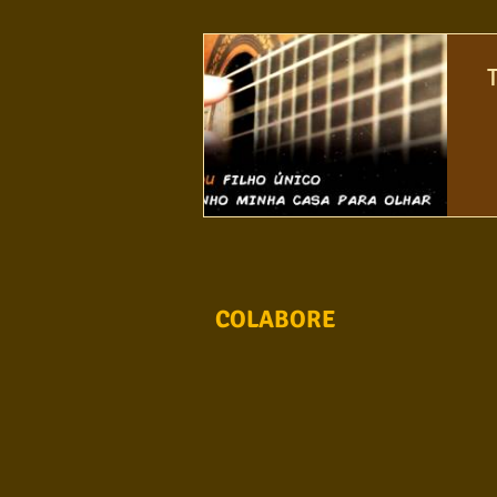
Conhecimento musical
Violão S
COLABORE