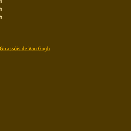
h
h
h
 Girassóis de Van Gogh