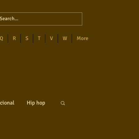
Q
R
S
T
V
W
More
cional
Hip hop
ck internacional