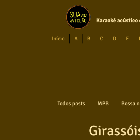
Karaokê acústico 
Início
A
B
C
D
E
Todos posts
MPB
Bossa n
Girassói
Forró
Gospel
Axé