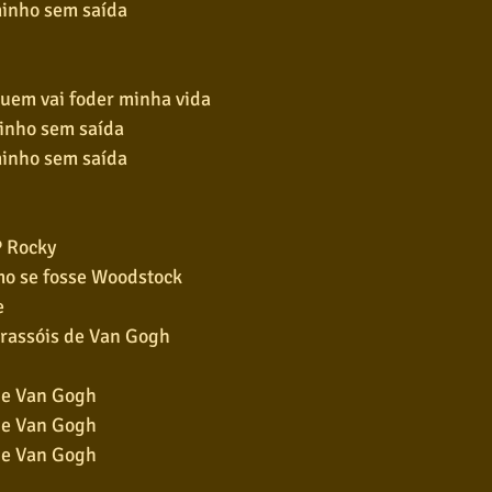
minho sem saída
uem vai foder minha vida
inho sem saída
minho sem saída
P Rocky
mo se fosse Woodstock
e
irassóis de Van Gogh
 de Van Gogh
 de Van Gogh
 de Van Gogh