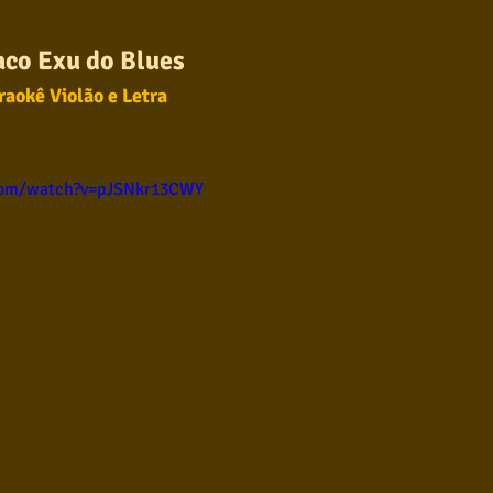
ul
Violão instumental
Católicas
Infantil
aco Exu do Blues
raokê Violão e Letra
Destaques
Blues
Conhecimento musical
com/watch?v=pJSNkr13CWY
l