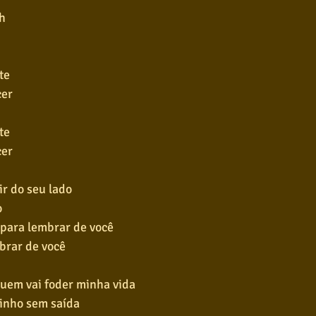
h
te
cer
te
cer
r do seu lado
o
para lembrar de você
brar de você
uem vai foder minha vida
inho sem saída