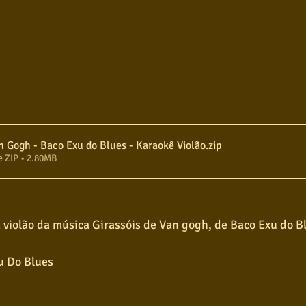
n Gogh - Baco Exu do Blues - Karaokê Violão
.zip
e ZIP • 2.80MB
 violão da música Girassóis de Van gogh, de Baco Exu do B
u Do Blues