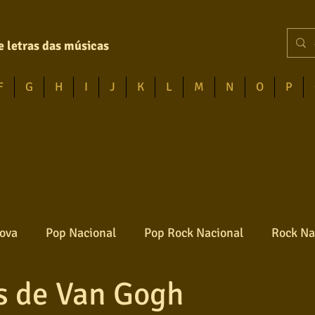
e letras das músicas
F
G
H
I
J
K
L
M
N
O
P
ova
Pop Nacional
Pop Rock Nacional
Rock Na
s de Van Gogh
Reggae
Jazz
Jovem guarda
Poesia
Ro