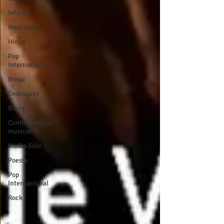
Infantil
Mais vistos
Hinos
Pop
Internacional
Brega
Destaques
Blues
Conhecimento
musical
Violão Solo
Poesia
Pop
Internacional
Rock