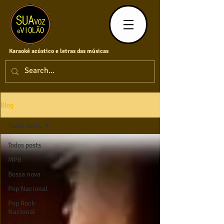
Karaokê acústico e letras das músicas
Blog
Todos posts
Todos posts
MPB
Bossa nova
Pop Nacional
Pop Rock
Nacional