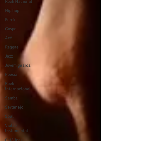
Rock Nacional
Hip hop
Forró
Gospel
Axé
Reggae
Jazz
Jovem guarda
Poesia
Rock
internacional
Samba
Sertanejo
Soul
Violão
instumental
Católicas