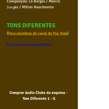
Composição: Lô Borges / Márcio 
Blues
Borges / Milton Nascimento
Conhecimento musical
Violão Solo
TONS DIFERENTES 
Poesia
(
Para membros do canal do You Tube
)
Pop Internacional
Rock
https://youtu.be/qxpcEKTg8Ck
Comprar áudio Clube da esquina - 
Tom Diferente 1 - G