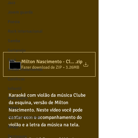
Jazz
Jovem guarda
Poesia
Rock internacional
Samba
Sertanejo
Soul
Milton Nascimento - Clube da Esquina 1 - Karaokê Violã
.zip
Fazer download de ZIP • 3.26MB
Violão instumental
Católicas
Infantil
Karaokê com violão da música Clube 
Mais vistos
da esquina, versão de Milton 
Hinos
Nascimento. Neste vídeo você pode 
cantar com o acompanhamento do 
Pop Internacional
violão e a letra da música na tela. 
Brega
Destaques