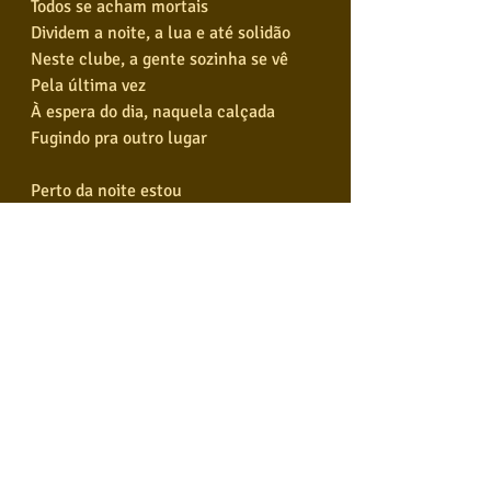
Todos se acham mortais
Dividem a noite, a lua e até solidão
Neste clube, a gente sozinha se vê
Pela última vez
À espera do dia, naquela calçada
Fugindo pra outro lugar
Perto da noite estou
O rumo encontro nas pedras
Encontro de vez
Um grande país eu espero
Espero do fundo da noite chegar
Mas agora eu quero tomar suas mãos
Vou buscá-la aonde for
Venha até a esquina
Você não conhece o futuro
Que eu tenho nas mãos
Agora as portas vão todas se fechar