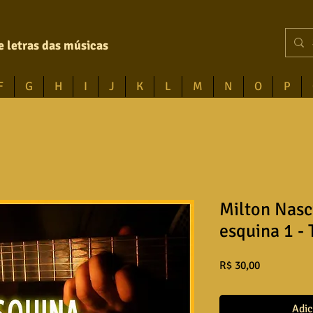
e letras das músicas
F
G
H
I
J
K
L
M
N
O
P
Milton Nasc
esquina 1 - 
Preço
R$ 30,00
Adic