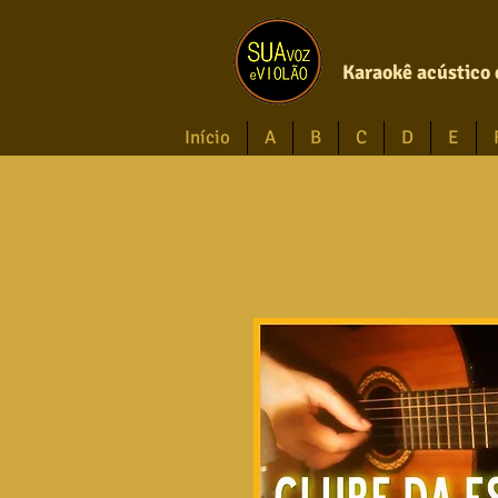
Karaokê acústico 
Início
A
B
C
D
E