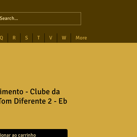
Q
R
S
T
V
W
More
imento - Clube da
Tom Diferente 2 - Eb
ionar ao carrinho