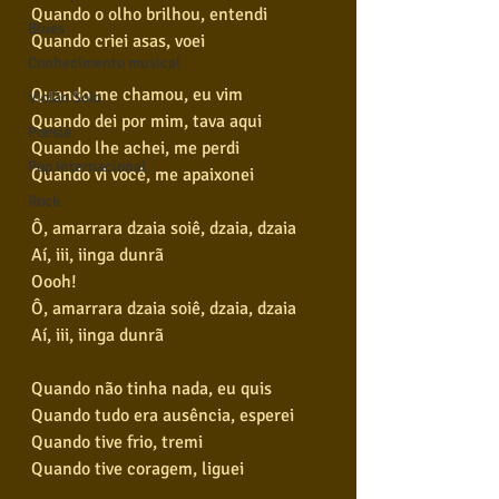
Quando o olho brilhou, entendi
Blues
Quando criei asas, voei
Conhecimento musical
Quando me chamou, eu vim
Violão Solo
Quando dei por mim, tava aqui
Poesia
Quando lhe achei, me perdi
Pop Internacional
Quando vi você, me apaixonei
Rock
Ô, amarrara dzaia soiê, dzaia, dzaia
Aí, iii, iinga dunrã
Oooh!
Ô, amarrara dzaia soiê, dzaia, dzaia
Aí, iii, iinga dunrã
Quando não tinha nada, eu quis
Quando tudo era ausência, esperei
Quando tive frio, tremi
Quando tive coragem, liguei