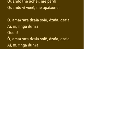
Quando lhe achei, me perdi
Quando vi você, me apaixonei
Ô, amarrara dzaia soiê, dzaia, dzaia
Aí, iii, iinga dunrã
Oooh!
Ô, amarrara dzaia soiê, dzaia, dzaia
Aí, iii, iinga dunrã
Oooh!
Ô, amarrara dzaia soiê, dzaia, dzaia
https://youtu.be/RLEI7HT7cr4