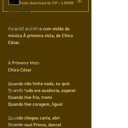
Jazz
Fazer download de ZIP • 3.85MB
Jovem guarda
Poesia
Karaokê acústico com violão da 
Rock internacional
música À primeira vista, de Chico 
Samba
César.
Sertanejo
Soul
A Primeira Vista
Violão instumental
Chico César
Católicas
Infantil
Quando não tinha nada, eu quis
Quando tudo era ausência, esperei
Mais vistos
Quando tive frio, tremi
Hinos
Quando tive coragem, liguei
Pop Internacional
Quando chegou carta, abri
Brega
Quando ouvi Prince, dancei
Destaques