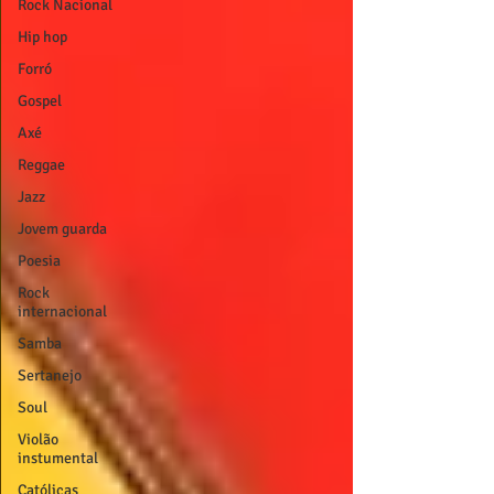
Rock Nacional
Hip hop
Forró
Gospel
Axé
Reggae
Jazz
Jovem guarda
Poesia
Rock
internacional
Samba
Sertanejo
Soul
Violão
instumental
Católicas