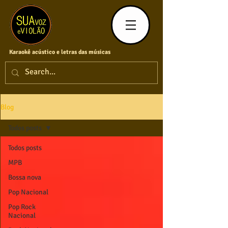
Karaokê acústico e letras das músicas
Blog
Todos posts
Todos posts
MPB
Bossa nova
Pop Nacional
Pop Rock
Nacional