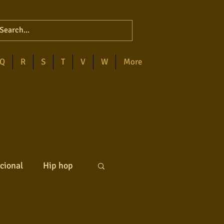
Q
R
S
T
V
W
More
cional
Hip hop
ck internacional