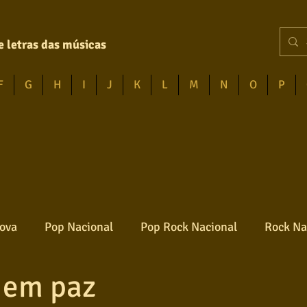
e letras das músicas
F
G
H
I
J
K
L
M
N
O
P
ova
Pop Nacional
Pop Rock Nacional
Rock Na
 em paz
Reggae
Jazz
Jovem guarda
Poesia
Ro