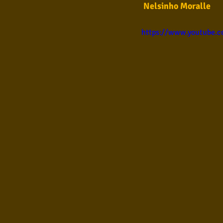
Nelsinho Moralle
Samba
Sertanejo
So
https://www.youtube.
Pop Internacional
Brega
Poesia
Pop Internaciona