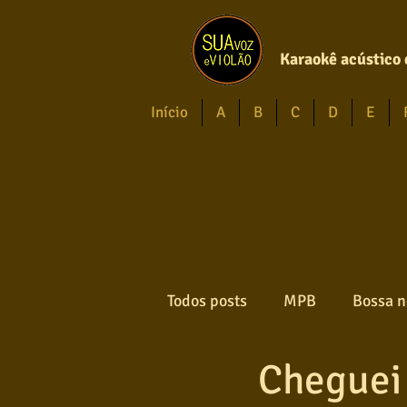
Karaokê acústico 
Início
A
B
C
D
E
Todos posts
MPB
Bossa n
Cheguei
Forró
Gospel
Axé