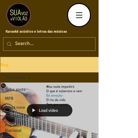
Karaokê acústico e letras das músicas
Blog
Todos posts
Todos posts
MPB
Bossa nova
Load video
Pop Nacional
Pop Rock
Nacional