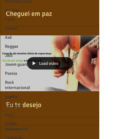
Rock Nacional
Hip hop
Cheguei em paz
Forró
Gospel
Axé
Reggae
Jazz
Load video
Jovem guarda
Poesia
Rock
internacional
Samba
Eu te desejo
Sertanejo
Soul
Violão
instumental
Católicas