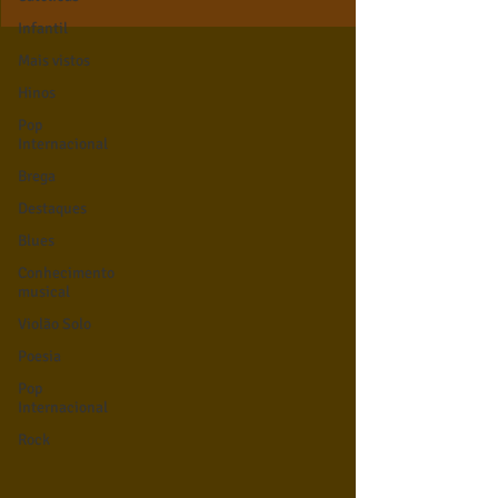
Infantil
Mais vistos
Hinos
Pop
Internacional
Brega
Destaques
Blues
Conhecimento
musical
Violão Solo
Poesia
Pop
Internacional
Rock