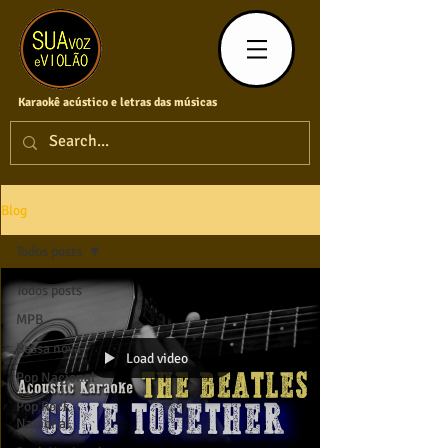
Karaokê acústico e letras das músicas
Blog
Todos posts
Todos posts
MPB
Bossa nova
Load video
Pop Nacional
Pop Rock
Nacional