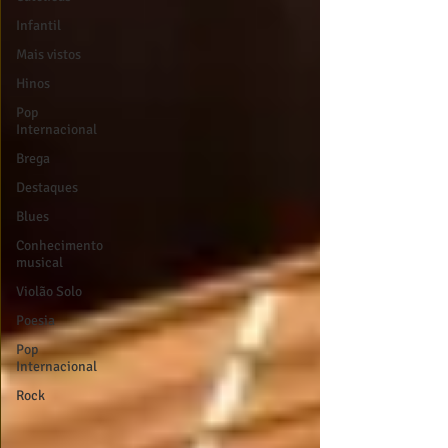
Infantil
Mais vistos
Hinos
Pop
Internacional
Brega
Destaques
Blues
Conhecimento
musical
Violão Solo
Poesia
Pop
Internacional
Rock