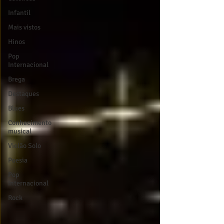
Infantil
Mais vistos
Hinos
Pop
Internacional
Brega
Destaques
Blues
Conhecimento
musical
Violão Solo
Poesia
Pop
Internacional
Rock