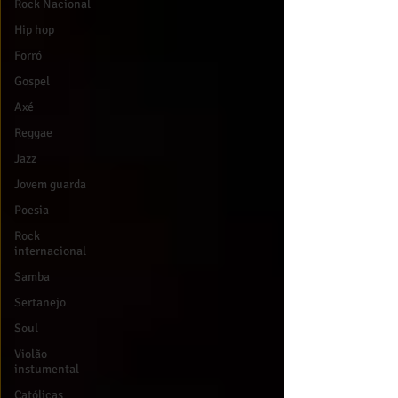
Rock Nacional
Hip hop
Forró
Gospel
Axé
Reggae
Jazz
Jovem guarda
Poesia
Rock
internacional
Samba
Sertanejo
Soul
Violão
instumental
Católicas