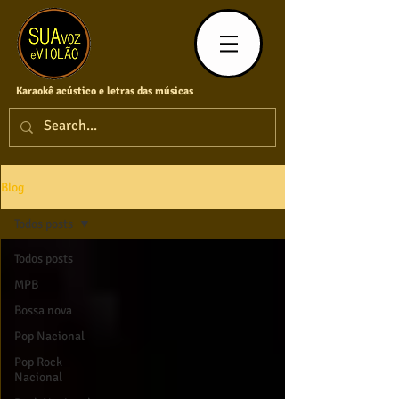
Karaokê acústico e letras das músicas
Blog
Todos posts
Todos posts
MPB
Bossa nova
Pop Nacional
Pop Rock
Nacional