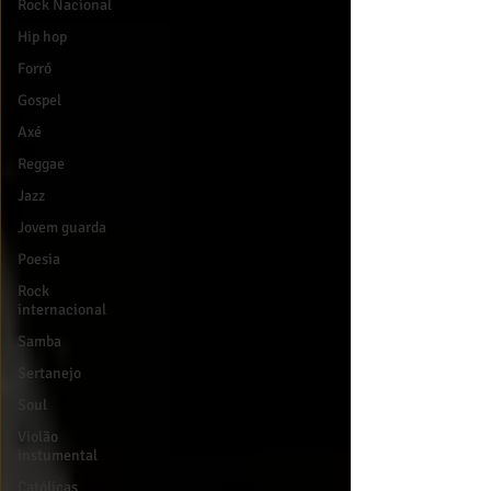
Rock Nacional
Hip hop
Forró
Gospel
Axé
Reggae
Jazz
Jovem guarda
Poesia
Rock
internacional
Samba
Sertanejo
Soul
Violão
instumental
Católicas