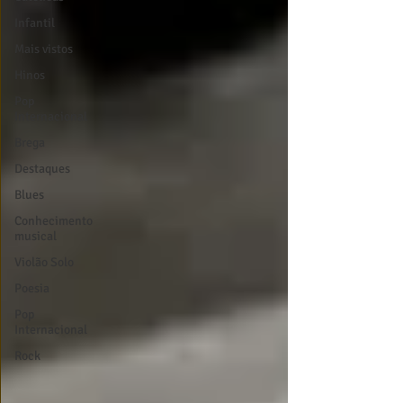
Infantil
Mais vistos
Hinos
Pop
Internacional
Brega
Destaques
Blues
Conhecimento
musical
Violão Solo
Poesia
Pop
Internacional
Rock