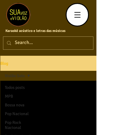
Karaokê acústico e letras das músicas
Blog
Violão Solo
Todos posts
MPB
Bossa nova
Pop Nacional
Pop Rock
Nacional