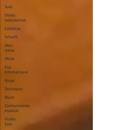
Soul
Violão
instumental
Católicas
Infantil
Mais
vistos
Hinos
Pop
Internacional
Brega
Destaques
Blues
Conhecimento
musical
Violão
Solo