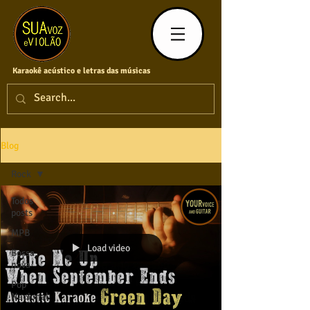
Karaokê acústico e letras das músicas
Blog
Rock
Todos
posts
MPB
Load video
Bossa
nova
Pop
Nacional