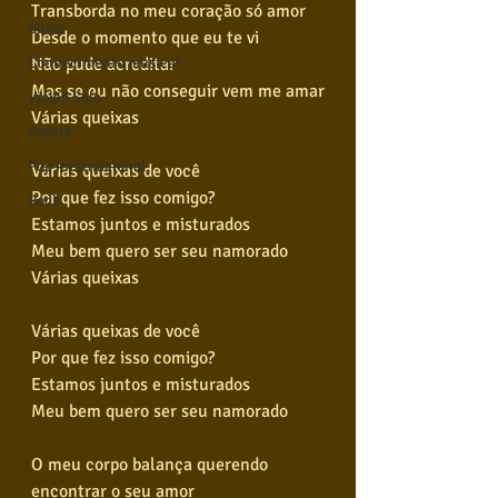
Transborda no meu coração só amor
Blues
Desde o momento que eu te vi
Conhecimento musical
Não pude acreditar
Mas se eu não conseguir vem me amar
Violão Solo
Várias queixas
Poesia
Pop Internacional
Várias queixas de você
Por que fez isso comigo?
Rock
Estamos juntos e misturados
Meu bem quero ser seu namorado
Várias queixas
Várias queixas de você
Por que fez isso comigo?
Estamos juntos e misturados
Meu bem quero ser seu namorado
O meu corpo balança querendo 
encontrar o seu amor