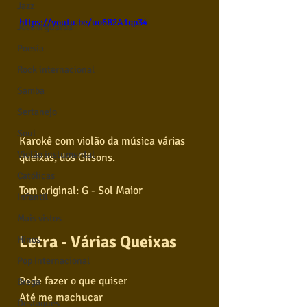
Jazz
https://youtu.be/uo6B2A1qp34
Jovem guarda
Poesia
Rock internacional
Samba
Sertanejo
Soul
Karokê com violão da música várias 
Violão instumental
queixas, dos Gilsons.  
Católicas
Tom original: G - Sol Maior
Infantil
Mais vistos
Letra - Várias Queixas
Hinos
Pop Internacional
Pode fazer o que quiser
Brega
Até me machucar
Destaques