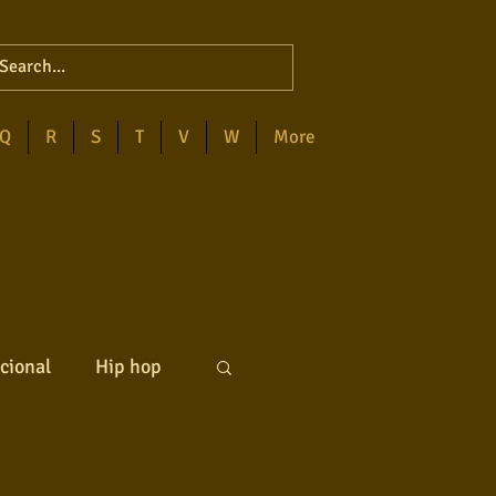
Q
R
S
T
V
W
More
cional
Hip hop
ck internacional