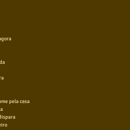
agora
ida
ra
ume pela casa
la
dispara
eiro