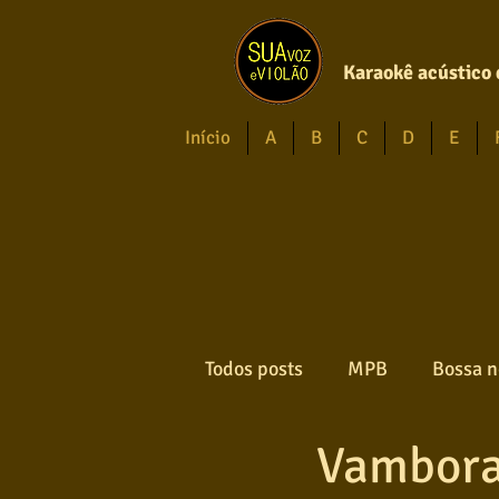
Karaokê acústico 
Início
A
B
C
D
E
Todos posts
MPB
Bossa n
Vambora 
Forró
Gospel
Axé