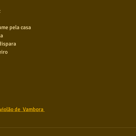
z
ume pela casa
la
dispara
eiro
 violão de  Vambora 