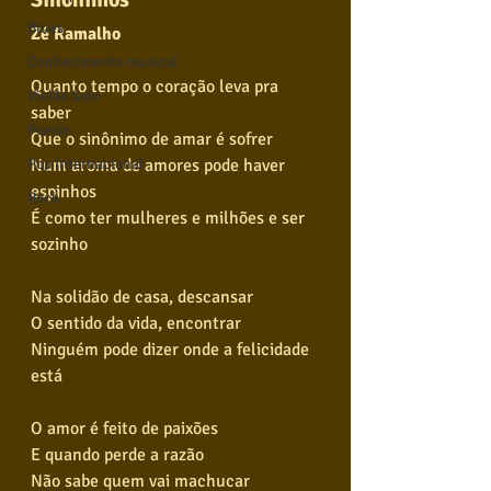
Blues
Zé Ramalho
Conhecimento musical
Quanto tempo o coração leva pra 
Violão Solo
saber
Poesia
Que o sinônimo de amar é sofrer
Pop Internacional
Num aroma de amores pode haver 
espinhos
Rock
É como ter mulheres e milhões e ser 
sozinho
Na solidão de casa, descansar
O sentido da vida, encontrar
Ninguém pode dizer onde a felicidade 
está
O amor é feito de paixões
E quando perde a razão
Não sabe quem vai machucar