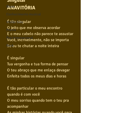
Singular
Blues
ANAVITÓRIA
Conhecimento musical
É tão singular
Violão Solo
O jeito que me observa acordar
Poesia
E o meu cabelo não parece te assustar
Pop Internacional
Você, incrivelmente, não se importa
Se eu te chutar a noite inteira
Rock
É singular
Tua vergonha e tua forma de pensar
O teu abraço que me enlaça devagar
Enfeita todos os meus dias e horas
É tão particular o meu encontro 
quando é com você
O meu sorriso quando tem o teu pra 
acompanhar
As minhas histórias quando você para 