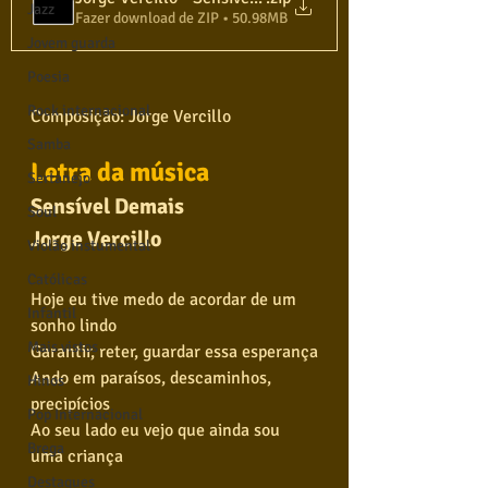
Jazz
Fazer download de ZIP • 50.98MB
Jovem guarda
Poesia
Rock internacional
Composição: Jorge Vercillo
Samba
Letra da música
Sertanejo
Sensível Demais
Soul
Jorge Vercillo
Violão instumental
Católicas
Hoje eu tive medo de acordar de um 
Infantil
sonho lindo
Mais vistos
Garantir, reter, guardar essa esperança
Ando em paraísos, descaminhos, 
Hinos
precipícios
Pop Internacional
Ao seu lado eu vejo que ainda sou 
Brega
uma criança
Destaques