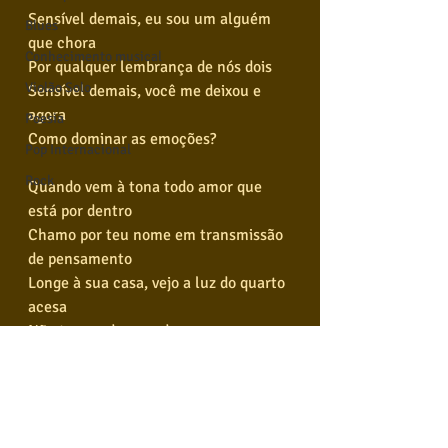
Sensível demais, eu sou um alguém 
Blues
que chora
Conhecimento musical
Por qualquer lembrança de nós dois
Violão Solo
Sensível demais, você me deixou e 
agora
Poesia
Como dominar as emoções?
Pop Internacional
Rock
Quando vem à tona todo amor que 
está por dentro
Chamo por teu nome em transmissão 
de pensamento
Longe à sua casa, vejo a luz do quarto 
acesa
Não tem nada quando vaza que 
segure essa represa
Sensível demais, eu sou um alguém 
que chora