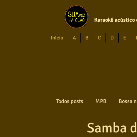
Karaokê acústico 
Início
A
B
C
D
E
Todos posts
MPB
Bossa n
Samba d
Forró
Gospel
Axé