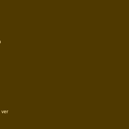
m
 ver