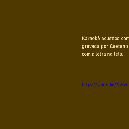
Karaokê acústico com
gravada por Caetano V
com a letra na tela.
https://youtu.be/3kKw