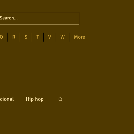
Q
R
S
T
V
W
More
cional
Hip hop
ck internacional