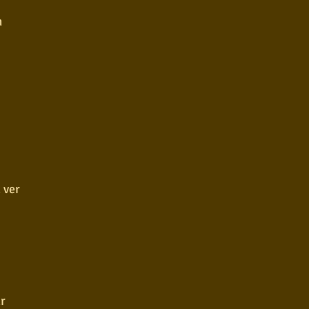
m
 ver
r