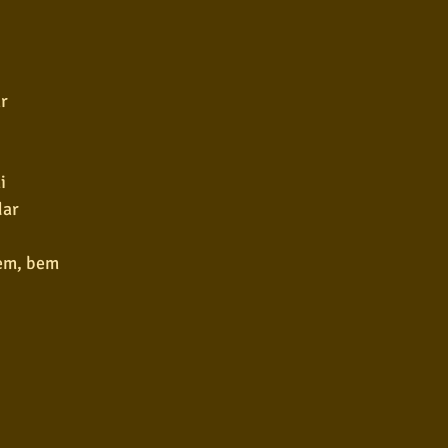
r
i
dar
vem, bem