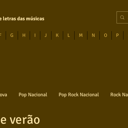
e letras das músicas
F
G
H
I
J
K
L
M
N
O
P
ova
Pop Nacional
Pop Rock Nacional
Rock Na
e verão
Reggae
Jazz
Jovem guarda
Poesia
Ro