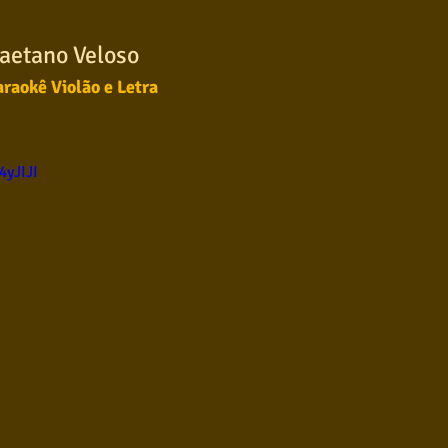
ul
Violão instumental
Católicas
Infantil
aetano Veloso
raokê Violão e Letra
Destaques
Blues
Conhecimento musical
4yJIJI
l