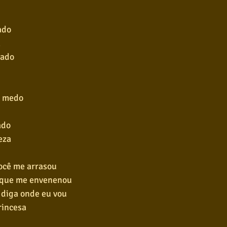
ado
a
tado
e medo
ado
eza
você me arrasou
 que me envenenou
 diga onde eu vou
rincesa