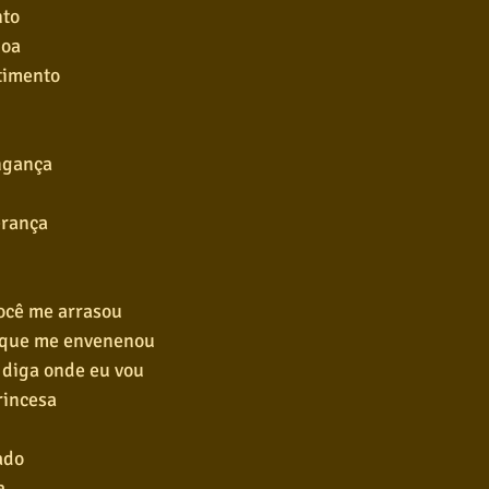
nto
goa
timento
ngança
erança
você me arrasou
 que me envenenou
 diga onde eu vou
rincesa
ado
a