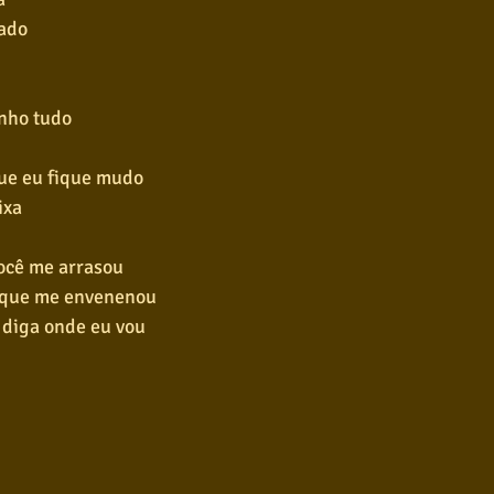
cado
nho tudo
ue eu fique mudo
ixa
você me arrasou
 que me envenenou
 diga onde eu vou