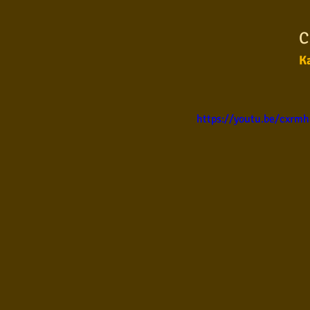
Samba
Sertanejo
So
C
Ka
Pop Internacional
Brega
https://youtu.be/cxrmh
Poesia
Pop Internaciona