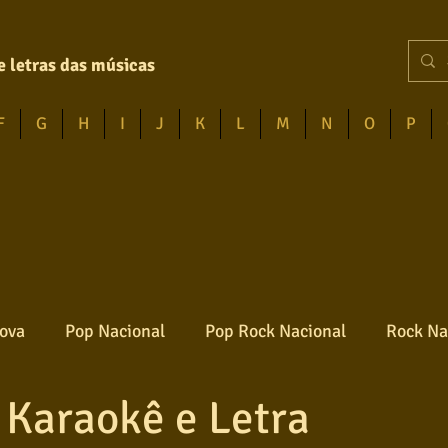
e letras das músicas
F
G
H
I
J
K
L
M
N
O
P
ova
Pop Nacional
Pop Rock Nacional
Rock Na
 Karaokê e Letra
Reggae
Jazz
Jovem guarda
Poesia
Ro