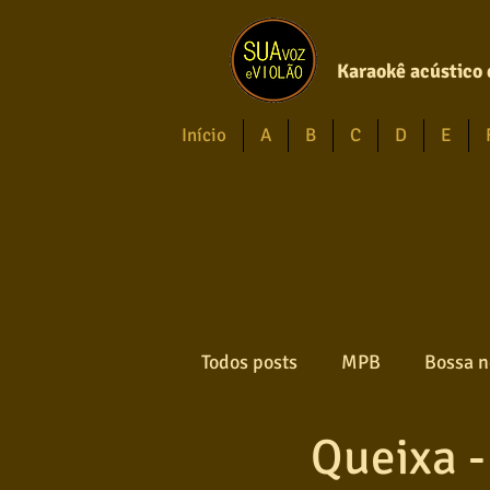
Karaokê acústico 
Início
A
B
C
D
E
Todos posts
MPB
Bossa n
Queixa -
Forró
Gospel
Axé