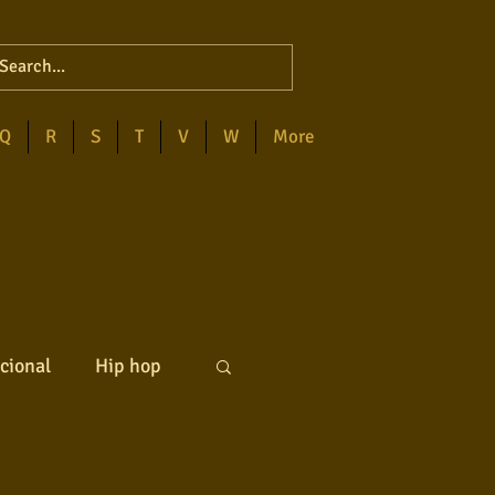
Q
R
S
T
V
W
More
cional
Hip hop
ck internacional