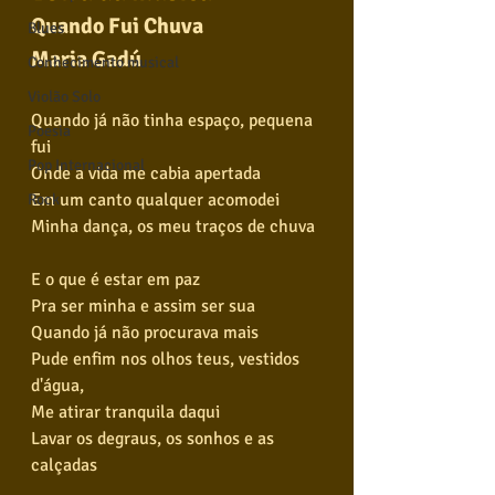
Quando Fui Chuva
Blues
Maria Gadú
Conhecimento musical
Violão Solo
Quando já não tinha espaço, pequena 
Poesia
fui
Pop Internacional
Onde a vida me cabia apertada
Em um canto qualquer acomodei
Rock
Minha dança, os meu traços de chuva
E o que é estar em paz
Pra ser minha e assim ser sua
Quando já não procurava mais
Pude enfim nos olhos teus, vestidos 
d'água,
Me atirar tranquila daqui
Lavar os degraus, os sonhos e as 
calçadas