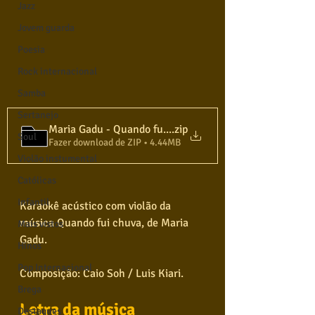
Jazz
Jovem guarda
Poesia
Rock internacional
Samba
Sertanejo
Maria Gadu - Quando fui chuva - Karaokê Violão
.zip
Soul
Fazer download de ZIP • 4.44MB
Violão instumental
Católicas
Infantil
Karaokê acústico com violão da 
música Quando fui chuva, de Maria 
Mais vistos
Gadu. 
Hinos
Pop Internacional
Composição: Caio Soh / Luis Kiari.
Brega
Letra da música
Destaques