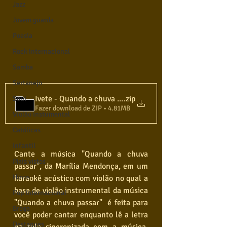
Jazz
Jovem guarda
Poesia
Rock internacional
Samba
Sertanejo
.zip
Ivete - Quando a chuva passar - Karaokê Violão
Soul
Fazer download de ZIP • 4.81MB
Violão instumental
Católicas
Infantil
Cante a música "Quando a chuva 
Mais vistos
passar", da Marília Mendonça, em um 
Hinos
karaokê acústico com violão no qual a 
base de violão instrumental da música 
Pop Internacional
"Quando a chuva passar"  é feita para 
Brega
você poder cantar enquanto lê a letra 
Destaques
na tela sincronizada com a música,  