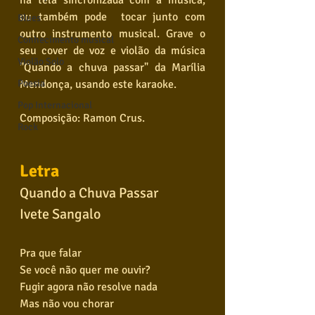
ou também pode  tocar junto com 
Blues
outro instrumento musical. Grave o 
Conhecimento musical
seu cover de voz e violão da música 
Violão Solo
"Quando a chuva passar" da Marília 
Mendonça, usando este karaoke. 
Poesia
Pop Internacional
Composição: Ramon Crus.
Rock
Letra
Quando a Chuva Passar
Ivete Sangalo
Pra que falar
Se você não quer me ouvir?
Fugir agora não resolve nada
Mas não vou chorar