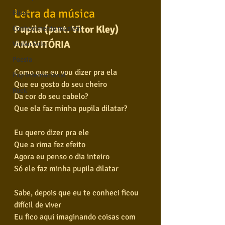
Letra da música
Blues
Pupila (part. Vitor Kley)
Conhecimento musical
ANAVITÓRIA
Violão Solo
Poesia
Como que eu vou dizer pra ela
Pop Internacional
Que eu gosto do seu cheiro
Rock
Da cor do seu cabelo?
Que ela faz minha pupila dilatar?
Eu quero dizer pra ele
Que a rima fez efeito
Agora eu penso o dia inteiro
Só ele faz minha pupila dilatar
Sabe, depois que eu te conheci ficou 
difícil de viver
Eu fico aqui imaginando coisas com 