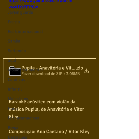
https://www.youtube.com/watch?
Jazz
v=yAfXsFETfGw
Jovem guarda
Poesia
Rock internacional
Samba
Sertanejo
Soul
Pupila - Anavitória e Vitor Kley - Karaokê Violão
.zip
Violão instumental
Fazer download de ZIP • 3.06MB
Católicas
Infantil
Mais vistos
Karaokê acústico com violão da 
Hinos
música Pupila, de Anavitória e Vitor 
Kley.
Pop Internacional
Brega
Composição: Ana Caetano / Vitor Kley
Destaques