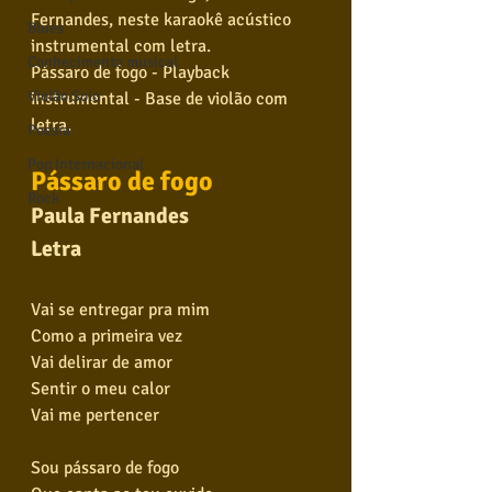
Fernandes, neste karaokê acústico 
Blues
instrumental com letra.
Conhecimento musical
Pássaro de fogo - Playback 
Violão Solo
instrumental - Base de violão com 
letra.
Poesia
Pop Internacional
Pássaro de fogo
Rock
Paula Fernandes
Letra
Vai se entregar pra mim
Como a primeira vez
Vai delirar de amor
Sentir o meu calor
Vai me pertencer
Sou pássaro de fogo