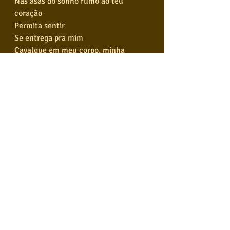
Nas asas do sonho rumo ao teu 
coração
Permita sentir
Se entrega pra mim
Cavalgue em meu corpo, minha 
eterna paixão
Tão longe do chão
Serei os teus pés
Nas asas do sonho rumo ao teu 
coração
Permita sentir
Se entrega pra mim
Cavalgue em meu corpo, minha 
eterna paixão
TONS DIFERENTES