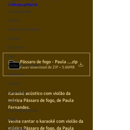
Jazz
v=Nh5kcqMB2Uk
Jovem guarda
Poesia
Rock internacional
Samba
Sertanejo
Soul
Pássaro de fogo - Paula Fernandes - Karaokê Violão
.zip
Violão instumental
Fazer download de ZIP • 3.66MB
Católicas
Infantil
Mais vistos
Karaokê acústico com violão da 
música Pássaro de fogo, de Paula 
Hinos
Fernandes.
Pop Internacional
Brega
Venha cantar o karaokê com violão da 
música Pássaro de fogo, da Paula 
Destaques