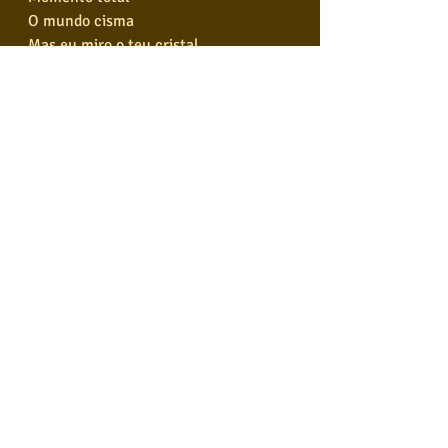
O mundo cisma
Mas eu miro o teu cristal
E vejo e peço
Dias de outras cores
Alegrias para mim
Pro meu amor
E meus amores
Dias de outras cores
Alegrias para mim
Pra o meu amor
E meus amores
Tags:
Caetano Veloso