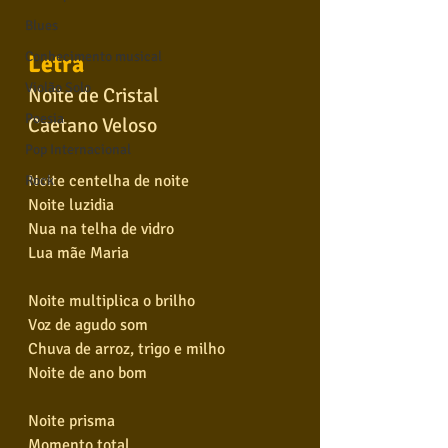
Blues
Conhecimento musical
Letra
Violão Solo
Noite de Cristal
Poesia
Caetano Veloso
Pop Internacional
Noite centelha de noite
Rock
Noite luzidia
Nua na telha de vidro
Lua mãe Maria
Noite multiplica o brilho
Voz de agudo som
Chuva de arroz, trigo e milho
Noite de ano bom
Noite prisma
Momento total