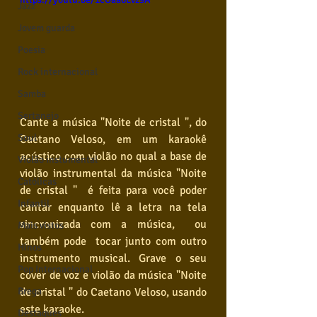
Jazz
Jovem guarda
Poesia
Rock internacional
Samba
Sertanejo
Cante a música "Noite de cristal ", do 
Soul
Caetano Veloso, em um karaokê 
acústico com violão no qual a base de 
Violão instumental
violão instrumental da música "Noite 
Católicas
de cristal "  é feita para você poder 
Infantil
cantar enquanto lê a letra na tela 
sincronizada com a música,  ou 
Mais vistos
também pode  tocar junto com outro 
Hinos
instrumento musical. Grave o seu 
Pop Internacional
cover de voz e violão da música "Noite 
Brega
de cristal " do Caetano Veloso, usando 
este karaoke.
Destaques