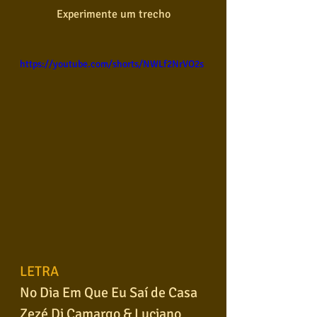
Experimente um trecho
https://youtube.com/shorts/NWLf2NrVO2s
LETRA
No Dia Em Que Eu Saí de Casa
Zezé Di Camargo & Luciano