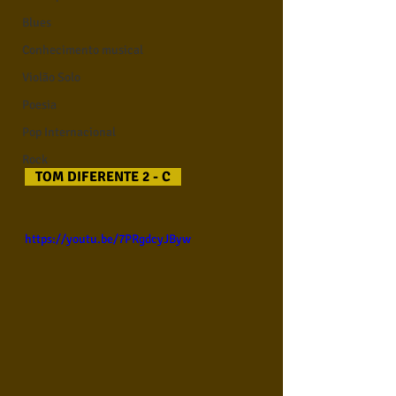
Blues
Conhecimento musical
Violão Solo
Poesia
Pop Internacional
Rock
   TOM DIFERENTE 2 - C   
https://youtu.be/7PRgdcyJByw