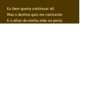
Eu bem queria continuar ali
Mas o destino quis me contrariar
E o olhar de minha mãe na porta
Eu deixei, chorando, a me abençoar
A minha mãe naquele dia
Me falou do mundo como ele é
Parece que ela conhecia
Cada pedra que eu iria pôr o pé
Sempre ao lado do meu pai
Da pequena cidade, ela jamais saiu
Ela me disse assim: Meu filho, vá com 
Deus
Que esse mundo inteiro é seu
Eu sei que ela nunca compreendeu
Os meus motivos de sair de lá