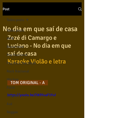
Post
Todos posts
No dia em que saí de casa
Todos posts
Zezé di Camargo e 
MPB
Luciano - No dia em que 
Bossa nova
saí de casa  
Pop Nacional
Karaoke Violão e letra
Pop Rock Nacional
Rock Nacional
Hip hop
 TOM ORIGINAL - A 
Forró
https://youtu.be/O83YuaF1YuI
Gospel
Axé
Reggae