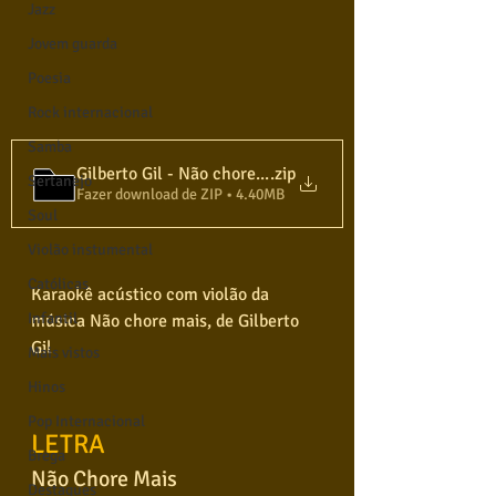
Jazz
Jovem guarda
Poesia
Rock internacional
Samba
.zip
Gilberto Gil - Não chore mais - Karaokê Violão
Sertanejo
Fazer download de ZIP • 4.40MB
Soul
Violão instumental
Católicas
Karaokê acústico com violão da 
Infantil
música Não chore mais, de Gilberto 
Gil
Mais vistos
Hinos
Pop Internacional
LETRA
Brega
Não Chore Mais
Destaques