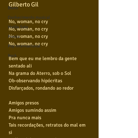
Gilberto Gil
Blues
Conhecimento musical
No, woman, no cry
Violão Solo
No, woman, no cry
No, woman, no cry
Poesia
No, woman, no cry
Pop Internacional
Rock
Bem que eu me lembro da gente 
sentado ali
Na grama do Aterro, sob o Sol
Ob-observando hipócritas
Disfarçados, rondando ao redor
Amigos presos
Amigos sumindo assim
Pra nunca mais
Tais recordações, retratos do mal em 
si