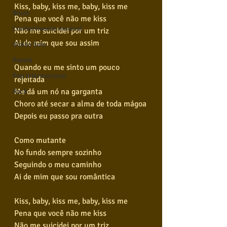
Kiss, baby, kiss me, baby, kiss me
Blues
Pena que você não me kiss
Conhecimento musical
Não me suicidei por um triz
Ai de mim que sou assim
Violão Solo
Poesia
Quando eu me sinto um pouco 
Pop Internacional
rejeitada
Me dá um nó na garganta
Rock
Choro até secar a alma de toda mágoa
Depois eu passo pra outra
Como mutante
No fundo sempre sozinho
Seguindo o meu caminho
Ai de mim que sou romântica
Kiss, baby, kiss me, baby, kiss me
Pena que você não me kiss
Não me suicidei por um triz