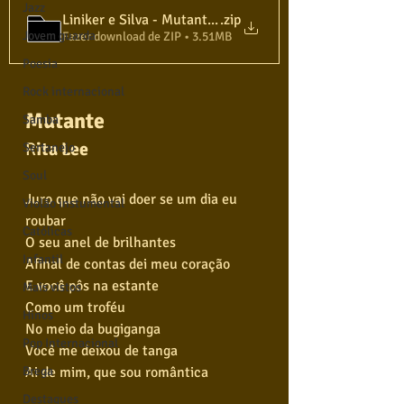
Jazz
Liniker e Silva - Mutante - TO - Bm
.zip
Jovem guarda
Fazer download de ZIP • 3.51MB
Poesia
Rock internacional
Mutante
Samba
R
ita Lee
Sertanejo
Soul
Juro que não vai doer se um dia eu 
Violão instumental
roubar
Católicas
O seu anel de brilhantes
Infantil
Afinal de contas dei meu coração
E você pôs na estante
Mais vistos
Como um troféu
Hinos
No meio da bugiganga
Pop Internacional
Você me deixou de tanga
Ai de mim, que sou romântica
Brega
Destaques