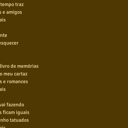
 tempo traz
s e amigos
ais
ente
esquecer
livro de memórias
o meu cartaz
as e romances
ais
vai fazendo
 ficam iguais
enho tatuados
ais