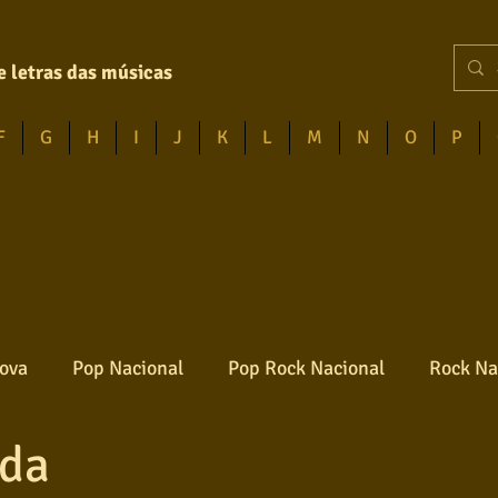
e letras das músicas
F
G
H
I
J
K
L
M
N
O
P
ova
Pop Nacional
Pop Rock Nacional
Rock Na
ida
Reggae
Jazz
Jovem guarda
Poesia
Ro