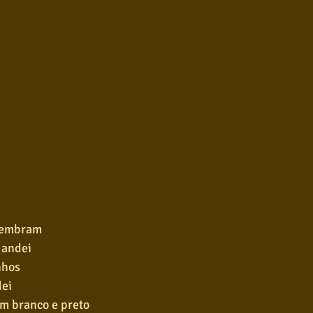
lembram
 andei
nhos
dei
m branco e preto