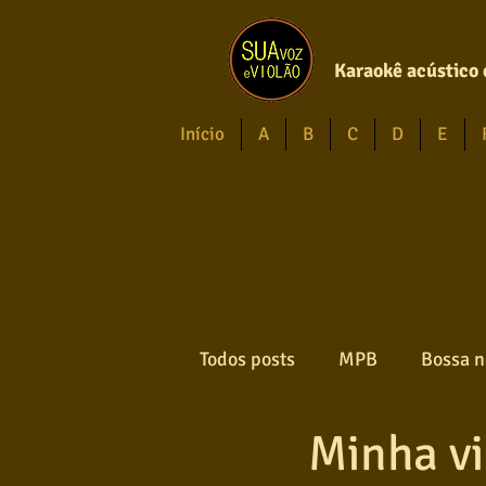
Karaokê acústico 
Início
A
B
C
D
E
Todos posts
MPB
Bossa n
Minha v
Forró
Gospel
Axé