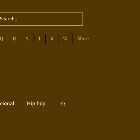
Q
R
S
T
V
W
More
cional
Hip hop
ck internacional