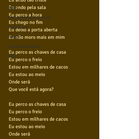
Eu ando pela sala
Blues
Eu perco a hora
Conhecimento musical
Eu chego no fim
Violão Solo
Eu deixo a porta aberta
Eu não moro mais em mim
Poesia
Pop Internacional
Eu perco as chaves de casa
Rock
Eu perco o freio
Estou em milhares de cacos
Eu estou ao meio
Onde será
Que você está agora?
Eu perco as chaves de casa
Eu perco o freio
Estou em milhares de cacos
Eu estou ao meio
Onde será