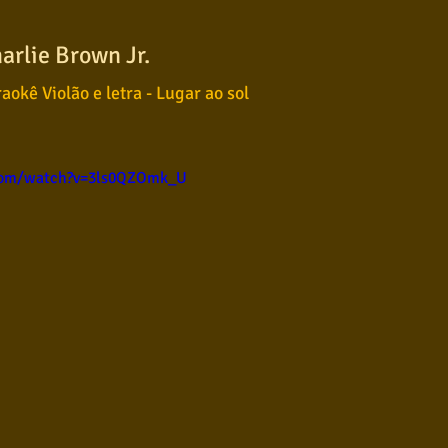
ul
Violão instumental
Católicas
Infantil
arlie Brown Jr.
aokê Violão e letra - Lugar ao sol
Destaques
Blues
Conhecimento musical
com/watch?v=3ls0QZOmk_U
l