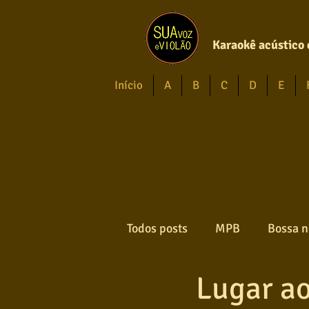
Karaokê acústico 
Início
A
B
C
D
E
Todos posts
MPB
Bossa n
Lugar ao
Forró
Gospel
Axé