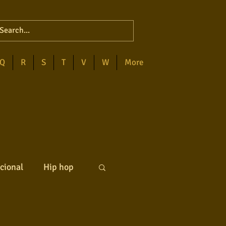
Q
R
S
T
V
W
More
cional
Hip hop
ck internacional