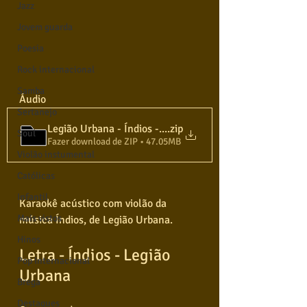
Jazz
Jovem guarda
Poesia
Rock internacional
Samba
Áudio
Sertanejo
Legião Urbana - Índios - Karaokê Violão
.zip
Soul
Fazer download de ZIP • 47.05MB
Violão instumental
Católicas
Infantil
Karaokê acústico com violão da 
Mais vistos
música Índios, de Legião Urbana.
Hinos
Letra - Índios - Legião 
Pop Internacional
Urbana
Brega
Destaques