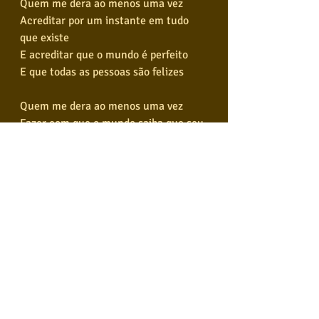
Quem me dera ao menos uma vez
Acreditar por um instante em tudo 
que existe
E acreditar que o mundo é perfeito
E que todas as pessoas são felizes
Quem me dera ao menos uma vez
Fazer com que o mundo saiba que seu 
nome
Está em tudo e mesmo assim
Ninguém lhe diz ao menos obrigado
Quem me dera ao menos uma vez
Como a mais bela tribo
Dos mais belos índios
Não ser atacado por ser inocente
Eu quis o perigo e até sangrei sozinho, 
entenda