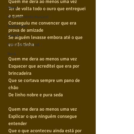
Quem me dera ao menos uma vez
Blues
Ter de volta todo o ouro que entreguei 
a quem
Conhecimento musical
Conseguiu me convencer que era 
Violão Solo
prova de amizade
Poesia
Se alguém levasse embora até o que 
eu não tinha
Pop Internacional
Rock
Quem me dera ao menos uma vez
Esquecer que acreditei que era por 
brincadeira
Que se cortava sempre um pano de 
chão
De linho nobre e pura seda
Quem me dera ao menos uma vez
Explicar o que ninguém consegue 
entender
Que o que aconteceu ainda está por 