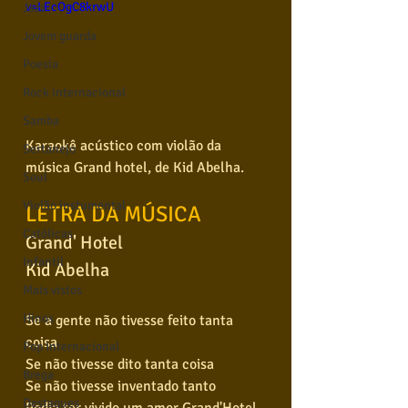
v=LEcOgC8krwU
Jazz
Jovem guarda
Poesia
Rock internacional
Samba
Karaokê acústico com violão da 
Sertanejo
música Grand hotel, de Kid Abelha.
Soul
Violão instumental
LETRA DA MÚSICA
Católicas
Grand' Hotel
Infantil
Kid Abelha
Mais vistos
Hinos
Se a gente não tivesse feito tanta 
coisa
Pop Internacional
Se não tivesse dito tanta coisa
Brega
Se não tivesse inventado tanto
Destaques