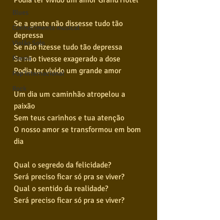
Podia ter vivido um amor Grand'Hotel
Blues
Se a gente não dissesse tudo tão 
Conhecimento musical
depressa
Violão Solo
Se não fizesse tudo tão depressa
Poesia
Se não tivesse exagerado a dose
Podia ter vivido um grande amor
Pop Internacional
Rock
Um dia um caminhão atropelou a 
paixão
Sem teus carinhos e tua atenção
O nosso amor se transformou em bom 
dia
Qual o segredo da felicidade?
Será preciso ficar só pra se viver?
Qual o sentido da realidade?
Será preciso ficar só pra se viver?