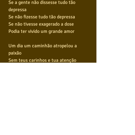
Se a gente não dissesse tudo tão 
depressa
Se não fizesse tudo tão depressa
Se não tivesse exagerado a dose
Podia ter vivido um grande amor
Um dia um caminhão atropelou a 
paixão
Sem teus carinhos e tua atenção
O nosso amor se transformou em bom 
dia
Qual o segredo da felicidade?
Será preciso ficar só pra se viver?
Qual o sentido da realidade?
Será preciso ficar só pra se viver?
Só pra se viver
Ficar só