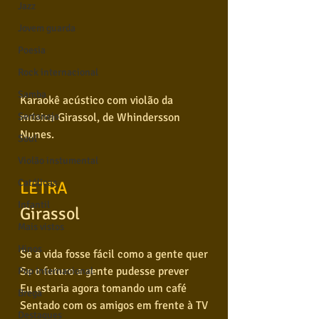
Jazz
Jovem guarda
Poesia
Rock internacional
Samba
Karaokê acústico com violão da 
música Girassol, de Whindersson 
Sertanejo
Nunes.
Soul
Violão instumental
Católicas
LETRA
Infantil
Girassol 
Mais vistos
Hinos
Se a vida fosse fácil como a gente quer
Se o futuro a gente pudesse prever
Pop Internacional
Eu estaria agora tomando um café
Brega
Sentado com os amigos em frente à TV
Destaques