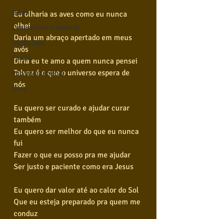
Blues
Eu olharia as aves como eu nunca 
olhei
Conhecimento musical
Daria um abraço apertado em meus 
Violão Solo
avós
Poesia
Diria eu te amo a quem nunca pensei
Talvez é o que o universo espera de 
Pop Internacional
nós
Rock
Eu quero ser curado e ajudar curar 
também
Eu quero ser melhor do que eu nunca 
fui
Fazer o que eu posso pra me ajudar
Ser justo e paciente como era Jesus
Eu quero dar valor até ao calor do Sol
Que eu esteja preparado pra quem me 
conduz