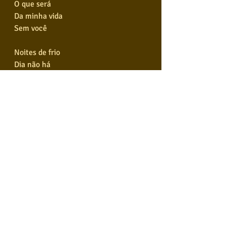
O que será
Da minha vida
Sem você
Noites de frio
Dia não há
E um mundo estranho
Pra me segurar
Então onde quer que você vá
É lá, que eu vou estar
Amor esperto
Tão bom te amar
E tudo de lindo que eu faço
É, vem com você, vem feliz
Você me abre seus braços
E a gente faz um país
Você me abre seus braços
E a gente faz um país