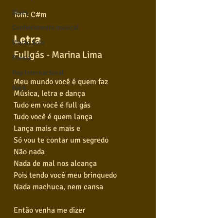
Blues
Tom: C#m
Conhecimento musical
Letra
Violão Solo
Fullgás - Marina Lima
Poesia
Pop Internacional
Meu mundo você é quem faz
Rock
Música, letra e dança
Tudo em você é full gás
Tudo você é quem lança
Lança mais e mais e
Só vou te contar um segredo
Não nada
Nada de mal nos alcança
Pois tendo você meu brinquedo
Nada machuca, nem cansa
Então venha me dizer