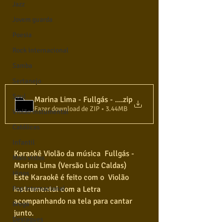
Jazz
Jovem guarda
Poesia
Rock internacional
Samba
Sertanejo
Soul
Marina Lima - Fullgás - (Versão Luiz Caldas) - Karaokê
.zip
Fazer download de ZIP • 3.44MB
Violão instumental
Católicas
Infantil
Karaokê Violão da música  Fullgás - 
Mais vistos
Marina Lima (Versão Luiz Caldas) 
Hinos
Este Karaokê é feito com o  Violão 
instrumental com a Letra 
Pop Internacional
acompanhando na tela para cantar 
Brega
junto.   
Destaques