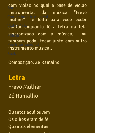
com violão no qual a base de violão 
Blues
instrumental da música "Frevo 
Conhecimento musical
mulher"  é feita para você poder 
Violão Solo
cantar enquanto lê a letra na tela 
sincronizada com a música,  ou 
Poesia
também pode  tocar junto com outro 
Pop Internacional
instrumento musical.
Rock
Composição: Zé Ramalho
Letra
Frevo Mulher
Zé Ramalho
Quantos aqui ouvem
Os olhos eram de fé
Quantos elementos