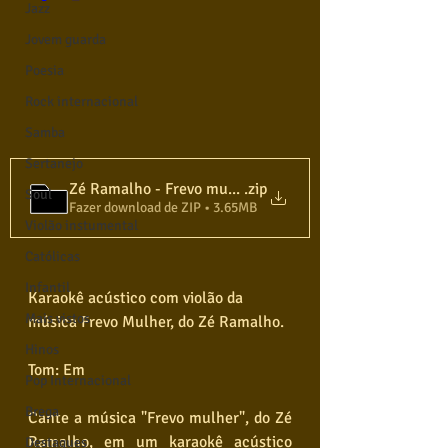
Jazz
Jovem guarda
Poesia
Rock internacional
Samba
Sertanejo
Zé Ramalho - Frevo mulher - Karaokê Violão e Letra
.zip
Soul
Fazer download de ZIP • 3.65MB
Violão instumental
Católicas
Infantil
Karaokê acústico com violão da 
Mais vistos
música Frevo Mulher, do Zé Ramalho.  
Hinos
Tom: Em
Pop Internacional
Brega
Cante a música "Frevo mulher", do Zé 
Ramalho, em um karaokê acústico 
Destaques