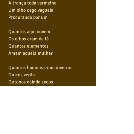
A trança toda vermelha
Um olho cego vagueia
Procurando por um
Quantos aqui ouvem
Os olhos eram de fé
Quantos elementos
Amam aquela mulher
Quantos homens eram inverno
Outros verão
Outonos caindo secos
No solo da minha mão
Gemeram entre cabeças
A ponta do esporão
A folha do não-me-toque
E o medo da solidão