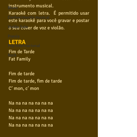
instrumento musical. 
Blues
Karaokê com letra.  É permitido usar 
Conhecimento musical
este karaokê para você gravar e postar 
Violão Solo
o seu cover de voz e violão. 
Poesia
LETRA
Pop Internacional
Fim de Tarde
Rock
Fat Family
Fim de tarde
Fim de tarde, fim de tarde
C' mon, c' mon
Na na na na na na na
Na na na na na na na
Na na na na na na na
Na na na na na na na