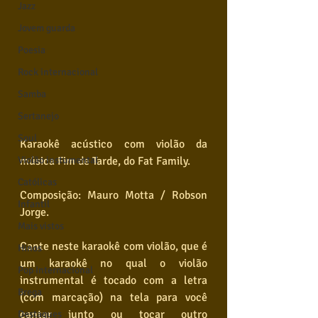
Jazz
Jovem guarda
Poesia
Rock internacional
Samba
Sertanejo
Soul
Karaokê acústico com violão da 
música Fim de Tarde, do Fat Family.  
Violão instumental
Católicas
Composição: Mauro Motta / Robson 
Infantil
Jorge.  
Mais vistos
Cante neste karaokê com violão, que é 
Hinos
um karaokê no qual o violão 
Pop Internacional
instrumental é tocado com a letra 
Brega
(com marcação) na tela para você 
cantar junto ou tocar outro 
Destaques