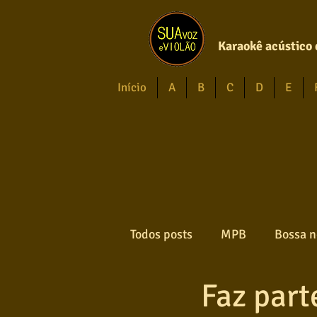
Karaokê acústico 
Início
A
B
C
D
E
Todos posts
MPB
Bossa n
Faz par
Forró
Gospel
Axé