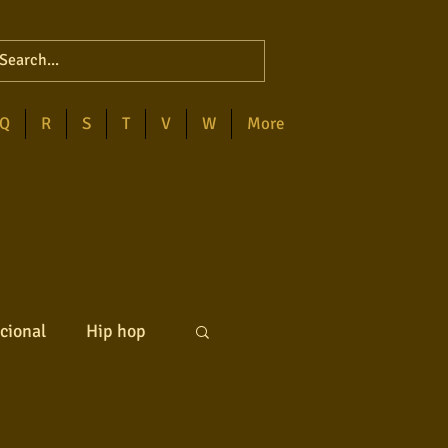
Q
R
S
T
V
W
More
cional
Hip hop
ck internacional