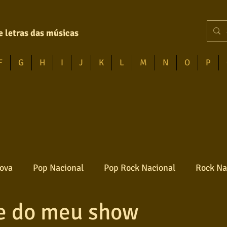
e letras das músicas
F
G
H
I
J
K
L
M
N
O
P
ova
Pop Nacional
Pop Rock Nacional
Rock Na
te do meu show
Reggae
Jazz
Jovem guarda
Poesia
Ro