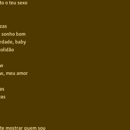
sto o teu sexo
cas
m sonho bom
erdade, baby
solidão
ow
ow, meu amor
as
ças
a te mostrar quem sou