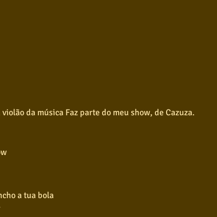
 violão da música Faz parte do meu show, de Cazuza. 
ow
ncho a tua bola
r