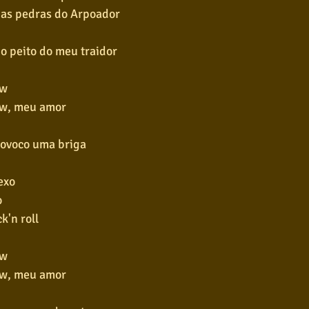
das pedras do Arpoador
o peito do meu traidor
ow
ow, meu amor
rovoco uma briga
exo
o
k'n roll
ow
ow, meu amor