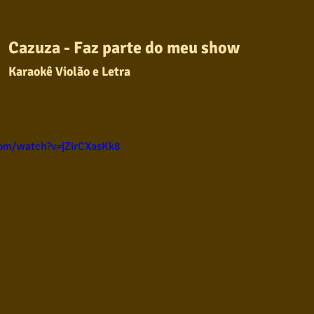
ul
Violão instumental
Católicas
Infantil
Cazuza
 - Faz parte do meu show
Karaokê Violão e Letra
Destaques
Blues
Conhecimento musical
l
om/watch?v=jZirCXasKk8