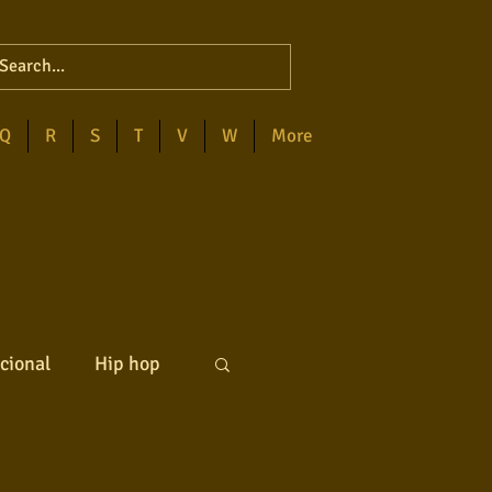
Q
R
S
T
V
W
More
cional
Hip hop
ck internacional