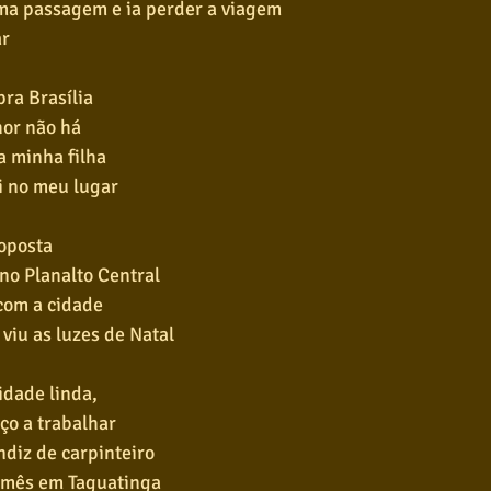
uma passagem e ia perder a viagem
ar
pra Brasília
hor não há
 a minha filha
ai no meu lugar
roposta
no Planalto Central
 com a cidade
 viu as luzes de Natal
dade linda,
o a trabalhar
ndiz de carpinteiro
 mês em Taguatinga