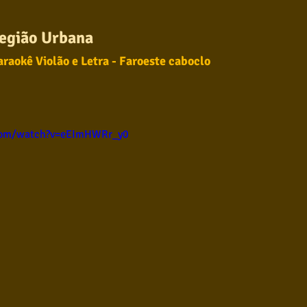
ul
Violão instumental
Católicas
Infantil
egião Urbana 
araokê Violão e Letra - Faroeste caboclo
Destaques
Blues
Conhecimento musical
com/watch?v=eEImHWRr_y0
l