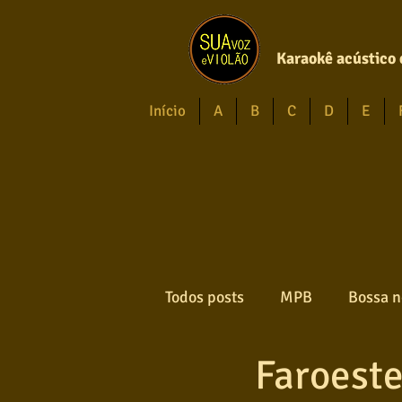
Karaokê acústico 
Início
A
B
C
D
E
Todos posts
MPB
Bossa n
Faroeste
Forró
Gospel
Axé