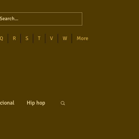
Q
R
S
T
V
W
More
cional
Hip hop
ck internacional