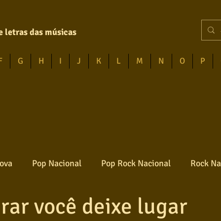
e letras das músicas
F
G
H
I
J
K
L
M
N
O
P
ova
Pop Nacional
Pop Rock Nacional
Rock Na
irar você deixe lugar
Reggae
Jazz
Jovem guarda
Poesia
Ro