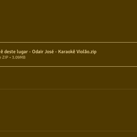
cê deste lugar - Odair José - Karaokê Violão
.zip
e ZIP • 3.09MB