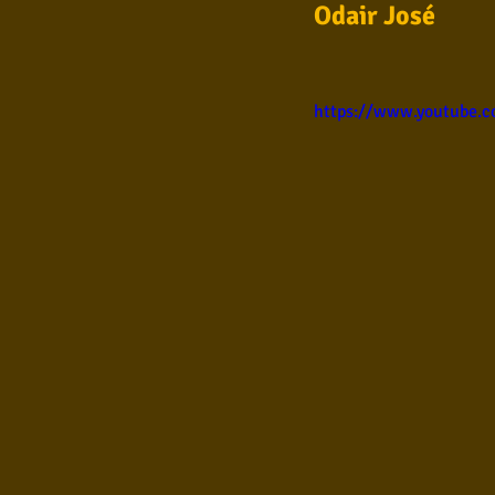
Odair José 
Samba
Sertanejo
So
https://www.youtube.
Pop Internacional
Brega
Poesia
Pop Internaciona