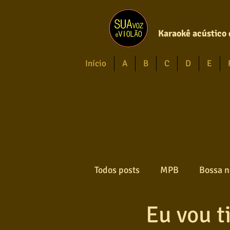
Karaokê acústico 
Início
A
B
C
D
E
Todos posts
MPB
Bossa n
Eu vou t
Forró
Gospel
Axé