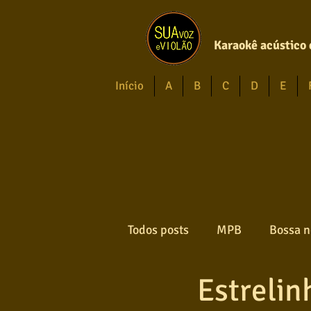
Karaokê acústico 
Início
A
B
C
D
E
Todos posts
MPB
Bossa n
Estrelin
Forró
Gospel
Axé