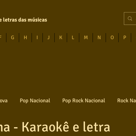
e letras das músicas
F
G
H
I
J
K
L
M
N
O
P
ova
Pop Nacional
Pop Rock Nacional
Rock Na
ha - Karaokê e letra
Reggae
Jazz
Jovem guarda
Poesia
Ro