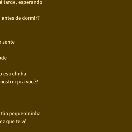
té tarde, esperando
e antes de dormir?
e
o sente
ade
a estrelinha
mostrei pra você?
 tão pequenininha
vez que te vê