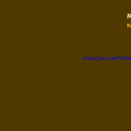
Samba
Sertanejo
So
M
K
Pop Internacional
Brega
https://youtu.be/FUY
Poesia
Pop Internaciona