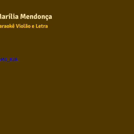
ul
Violão instumental
Católicas
Infantil
arília Mendonça
araokê Violão e Letra
Destaques
Blues
Conhecimento musical
6wM1_KJA
l