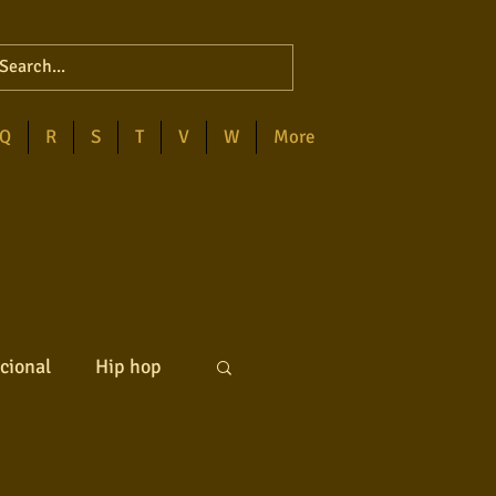
Q
R
S
T
V
W
More
cional
Hip hop
ck internacional