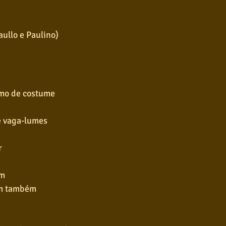
aullo e Paulino)
omo de costume
té vaga-lumes
r
em
im também