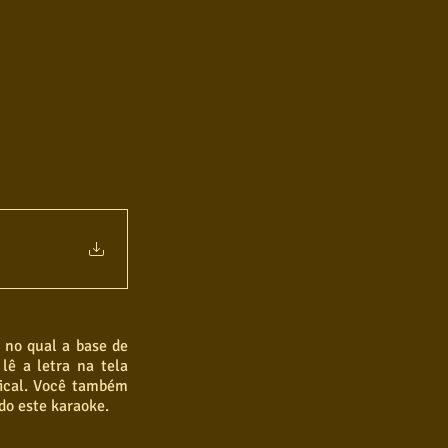
no qual a base de 
ê a letra na tela 
ical. Você também 
do este karaoke.