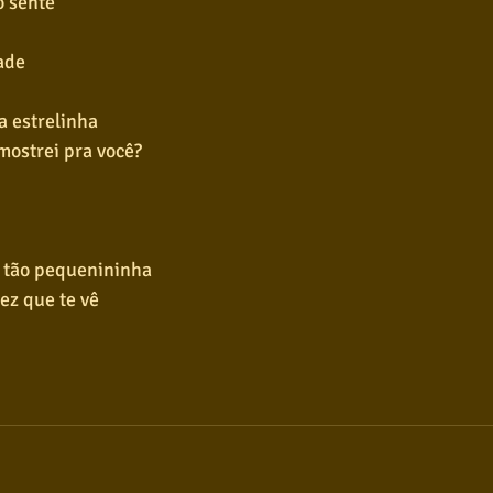
o sente
ade
a estrelinha
mostrei pra você?
 tão pequenininha
vez que te vê