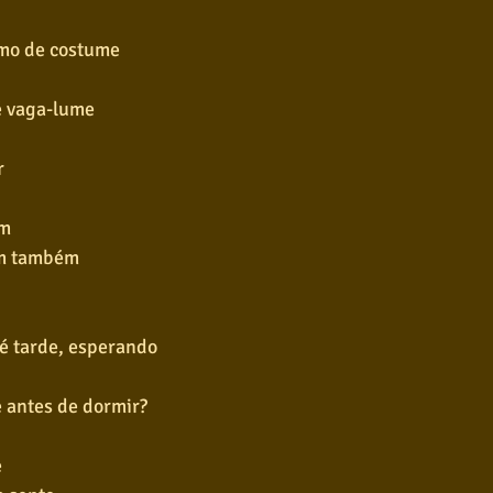
omo de costume
té vaga-lume
r
em
im também
té tarde, esperando
e antes de dormir?
e